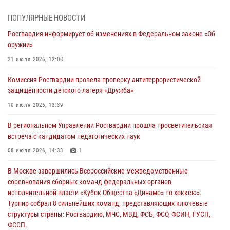
молодёжном образовательном форуме «Территория смыслов»
03 августа 2026, 17:21
ПОПУЛЯРНЫЕ НОВОСТИ
Росгвардия информирует об изменениях в Федеральном законе «Об
21 единицу оружия изъяли Псковские росгвардейцы за неделю
оружии»
03 августа 2026, 14:10
21 июля 2026, 12:08
Росгвардейцы принимают участие в обеспечении общественной
Комиссия Росгвардии провела проверку антитеррористической
безопасности во время празднования Дня ВДВ
защищённости детского лагеря «Дружба»
02 августа 2026, 13:28
10 июля 2026, 13:39
За минувшие сутки Псковские росгвардейцы выезжали два раза на
В региональном Управлении Росгвардии прошла просветительская
улицу Труда
встреча с кандидатом педагогических наук
31 июля 2026, 13:53
08 июля 2026, 14:33
1
В Санкт-Петербурге прошел окружной этап ежегодного
В Москве завершились Всероссийские межведомственные
Всероссийского конкурса профессионального мастерства среди
соревнования сборных команд федеральных органов
сотрудников вневедомственной охраны Росгвардии, Псковские
исполнительной власти «Кубок Общества «Динамо» по хоккею».
Росгвардейцы одержали победу
Турнир собрал 8 сильнейших команд, представляющих ключевые
30 июля 2026, 05:10
3
структуры страны: Росгвардию, МЧС, МВД, ФСБ, ФСО, ФСИН, ГУСП,
ФССП.