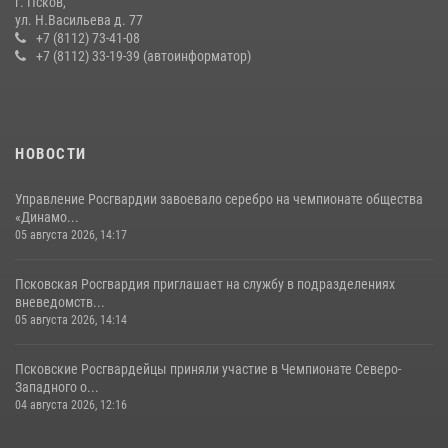
г. Псков,
сотрудников вневедомственной охраны Росгвардии, Псковские
ул. Н.Васильева д. 77
Росгвардейцы одержали победу
+7 (8112) 73-41-08
+7 (8112) 33-19-39 (автоинформатор)
30 июля 2026, 05:10
3
Сотрудники вневедомственной охраны Росгвардии за минувшие
сутки пресекли в областном центре серию краж
22 июля 2026, 10:19
НОВОСТИ
Управление Росгвардии завоевало серебро на чемпионате общества
«Динамо...
05 августа 2026, 14:17
Псковская Росгвардия приглашает на службу в подразделениях
вневедомств...
05 августа 2026, 14:14
Псковские Росгвардейцы приняли участие в Чемпионате Северо-
Западного о...
04 августа 2026, 12:16