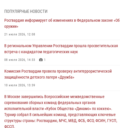
молодёжном образовательном форуме «Территория смыслов»
03 августа 2026, 17:21
ПОПУЛЯРНЫЕ НОВОСТИ
Росгвардия информирует об изменениях в Федеральном законе «Об
21 единицу оружия изъяли Псковские росгвардейцы за неделю
оружии»
03 августа 2026, 14:10
21 июля 2026, 12:08
Росгвардейцы принимают участие в обеспечении общественной
В региональном Управлении Росгвардии прошла просветительская
безопасности во время празднования Дня ВДВ
встреча с кандидатом педагогических наук
02 августа 2026, 13:28
08 июля 2026, 14:33
1
За минувшие сутки Псковские росгвардейцы выезжали два раза на
Комиссия Росгвардии провела проверку антитеррористической
улицу Труда
защищённости детского лагеря «Дружба»
31 июля 2026, 13:53
10 июля 2026, 13:39
В Санкт-Петербурге прошел окружной этап ежегодного
В Москве завершились Всероссийские межведомственные
Всероссийского конкурса профессионального мастерства среди
соревнования сборных команд федеральных органов
сотрудников вневедомственной охраны Росгвардии, Псковские
исполнительной власти «Кубок Общества «Динамо» по хоккею».
Росгвардейцы одержали победу
Турнир собрал 8 сильнейших команд, представляющих ключевые
30 июля 2026, 05:10
3
структуры страны: Росгвардию, МЧС, МВД, ФСБ, ФСО, ФСИН, ГУСП,
ФССП.