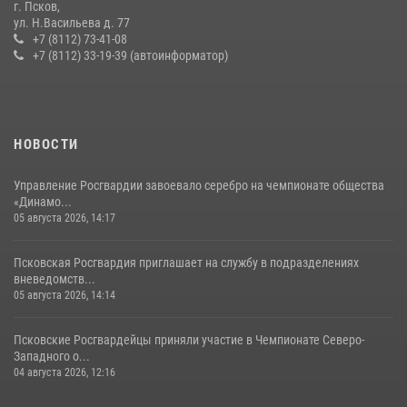
г. Псков,
Сотрудники вневедомственной охраны Росгвардии за минувшие
ул. Н.Васильева д. 77
сутки пресекли в областном центре серию краж
+7 (8112) 73-41-08
+7 (8112) 33-19-39 (автоинформатор)
22 июля 2026, 10:19
Сотрудники вневедомственной охраны Росгвардии пресекли
хищение в магазине в Пскове
16 июля 2026, 10:24
НОВОСТИ
Управление Росгвардии завоевало серебро на чемпионате общества
«Динамо...
05 августа 2026, 14:17
Псковская Росгвардия приглашает на службу в подразделениях
вневедомств...
05 августа 2026, 14:14
Псковские Росгвардейцы приняли участие в Чемпионате Северо-
Западного о...
04 августа 2026, 12:16