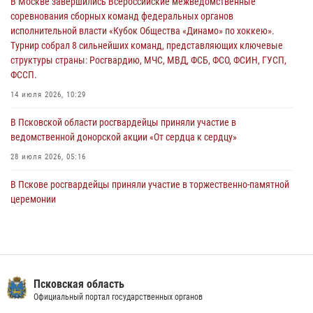
В Москве завершились Всероссийские межведомственные
улицу Труда
соревнования сборных команд федеральных органов
31 июля 2026, 13:53
исполнительной власти «Кубок Общества «Динамо» по хоккею».
Турнир собрал 8 сильнейших команд, представляющих ключевые
В Санкт-Петербурге прошел окружной этап ежегодного
структуры страны: Росгвардию, МЧС, МВД, ФСБ, ФСО, ФСИН, ГУСП,
Всероссийского конкурса профессионального мастерства среди
ФССП.
сотрудников вневедомственной охраны Росгвардии, Псковские
Росгвардейцы одержали победу
14 июля 2026, 10:29
30 июля 2026, 05:10
3
В Псковской области росгвардейцы приняли участие в
ведомственной донорской акции «От сердца к сердцу»
28 июля 2026, 05:16
В Пскове росгвардейцы приняли участие в торжественно-памятной
церемонии
24 июля 2026, 13:59
1
В Санкт-Петербурге прошел окружной этап ежегодного
Всероссийского конкурса профессионального мастерства среди
сотрудников вневедомственной охраны Росгвардии, Псковские
Псковская область
Росгвардейцы одержали победу
Официальный портал государственных органов
30 июля 2026, 05:10
3