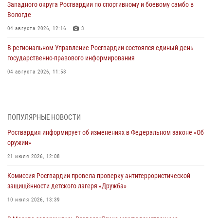
Западного округа Росгвардии по спортивному и боевому самбо в
Вологде
04 августа 2026, 12:16
3
В региональном Управление Росгвардии состоялся единый день
государственно-правового информирования
04 августа 2026, 11:58
Генерал-полковник Юрий Аверин выступил на Всероссийском
молодёжном образовательном форуме «Территория смыслов»
03 августа 2026, 17:21
ПОПУЛЯРНЫЕ НОВОСТИ
Росгвардия информирует об изменениях в Федеральном законе «Об
21 единицу оружия изъяли Псковские росгвардейцы за неделю
оружии»
03 августа 2026, 14:10
21 июля 2026, 12:08
Росгвардейцы принимают участие в обеспечении общественной
Комиссия Росгвардии провела проверку антитеррористической
безопасности во время празднования Дня ВДВ
защищённости детского лагеря «Дружба»
02 августа 2026, 13:28
10 июля 2026, 13:39
За минувшие сутки Псковские росгвардейцы выезжали два раза на