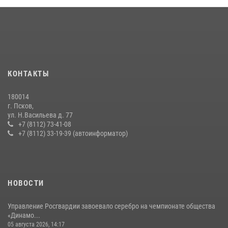
В Управлении Росгвардии по Псковской области состоялось
рабочее совещание
13 июля 2026, 05:29
Сотрудники вневедомственной охраны Росгвардии пресекли
КОНТАКТЫ
хищение в магазине в Пскове
16 июля 2026, 10:24
180014
г. Псков,
Сотрудники вневедомственной охраны Росгвардии за минувшие
ул. Н.Васильева д. 77
сутки пресекли в областном центре серию краж
+7 (8112) 73-41-08
+7 (8112) 33-19-39 (автоинформатор)
22 июля 2026, 10:19
Урок мужества в Пскове: росгвардейцы пообщались с ребятами в
летнем лагере
23 июля 2026, 13:19
НОВОСТИ
Управление Росгвардии завоевало серебро на чемпионате общества
«Динамо...
05 августа 2026, 14:17