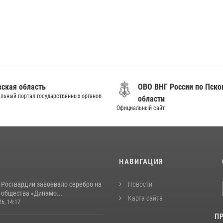
вская область
ОВО ВНГ России по Пско
льный портал государственных органов
области
Официальный сайт
И
НАВИГАЦИЯ
 Росгвардии завоевало серебро на
Новости
 общества «Динамо...
Карта сайта
26, 14:17
П