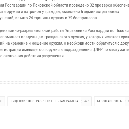
ия Росгвардии по Псковской области проведено 32 проверки обеспеч
сти оружия и патронов у граждан, выявлено 6 административных
ушений, изъято 24 единицы оружия и 79 боеприпасов.
цензионно-разрешительной работы Управления Росгвардии по Псков
напоминает владельцам гражданского оружия, у которых истекает сро
ий на хранение и ношение оружия, о необходимости обратиться с док
регистрации имеющегося оружия в подразделения ЦЛРР по месту жител
 до окончания действия разрешения.
05
ЛИЦЕНЗИОННО-РАЗРЕШИТЕЛЬНАЯ РАБОТА
497
БЕЗОПАСНОСТЬ