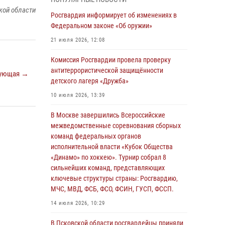
04 августа 2026, 11:58
кой области
Росгвардия информирует об изменениях в
Генерал-полковник Юрий Аверин выступил на
Федеральном законе «Об оружии»
Всероссийском молодёжном
21 июля 2026, 12:08
образовательном форуме «Территория
смыслов»
Комиссия Росгвардии провела проверку
антитеррористической защищённости
03 августа 2026, 17:21
ующая →
детского лагеря «Дружба»
21 единицу оружия изъяли Псковские
10 июля 2026, 13:39
росгвардейцы за неделю
В Москве завершились Всероссийские
03 августа 2026, 14:10
межведомственные соревнования сборных
Росгвардейцы принимают участие в
команд федеральных органов
обеспечении общественной безопасности во
исполнительной власти «Кубок Общества
время празднования Дня ВДВ
«Динамо» по хоккею». Турнир собрал 8
сильнейших команд, представляющих
02 августа 2026, 13:28
ключевые структуры страны: Росгвардию,
МЧС, МВД, ФСБ, ФСО, ФСИН, ГУСП, ФССП.
За минувшие сутки Псковские росгвардейцы
выезжали два раза на улицу Труда
14 июля 2026, 10:29
31 июля 2026, 13:53
В Псковской области росгвардейцы приняли