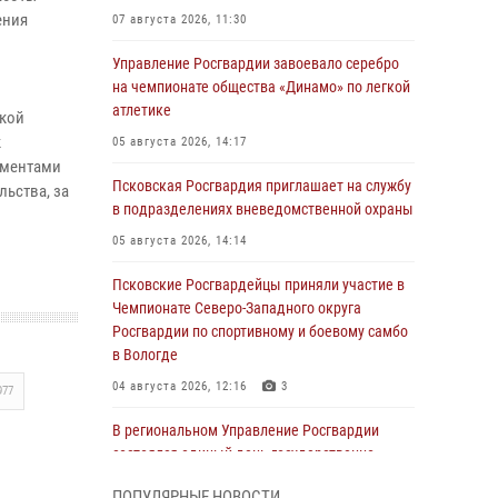
ения
07 августа 2026, 11:30
Управление Росгвардии завоевало серебро
на чемпионате общества «Динамо» по легкой
атлетике
ской
к
05 августа 2026, 14:17
ументами
Псковская Росгвардия приглашает на службу
ьства, за
в подразделениях вневедомственной охраны
05 августа 2026, 14:14
Псковские Росгвардейцы приняли участие в
Чемпионате Северо-Западного округа
Росгвардии по спортивному и боевому самбо
в Вологде
04 августа 2026, 12:16
3
977
В региональном Управление Росгвардии
состоялся единый день государственно-
правового информирования
ПОПУЛЯРНЫЕ НОВОСТИ