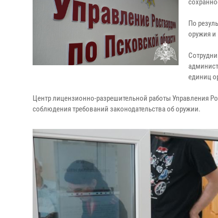
сохранно
По резул
оружия и 
Сотрудни
админист
единиц о
Центр лицензионно-разрешительной работы Управления Ро
соблюдения требований законодательства об оружии.