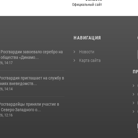
Официальный сайт
И
НАВИГАЦИЯ
 Росгвардии завоевало серебро на
Новости
 общества «Динамо...
Карта сайта
26, 14:17
П
Росгвардия приглашает на службу в
ниях вневедомств...
26, 14:14
Росгвардейцы приняли участие в
Северо-Западного о...
26, 12:16