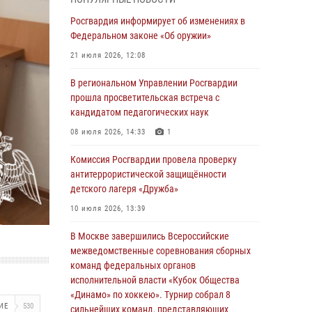
03 августа 2026, 17:21
Росгвардия информирует об изменениях в
21 единицу оружия изъяли Псковские
Федеральном законе «Об оружии»
росгвардейцы за неделю
21 июля 2026, 12:08
03 августа 2026, 14:10
В региональном Управлении Росгвардии
Росгвардейцы принимают участие в
прошла просветительская встреча с
обеспечении общественной безопасности во
кандидатом педагогических наук
время празднования Дня ВДВ
08 июля 2026, 14:33
1
02 августа 2026, 13:28
Комиссия Росгвардии провела проверку
За минувшие сутки Псковские росгвардейцы
антитеррористической защищённости
выезжали два раза на улицу Труда
детского лагеря «Дружба»
31 июля 2026, 13:53
10 июля 2026, 13:39
В Санкт-Петербурге прошел окружной этап
В Москве завершились Всероссийские
ежегодного Всероссийского конкурса
межведомственные соревнования сборных
профессионального мастерства среди
команд федеральных органов
сотрудников вневедомственной охраны
исполнительной власти «Кубок Общества
Росгвардии, Псковские Росгвардейцы
«Динамо» по хоккею». Турнир собрал 8
ИЕ
530
одержали победу
сильнейших команд, представляющих