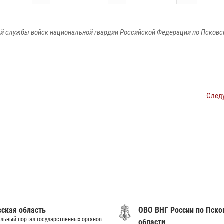
й службы войск национальной гвардии Российской Федерации по Псковс
След
вская область
ОВО ВНГ России по Пско
льный портал государственных органов
области