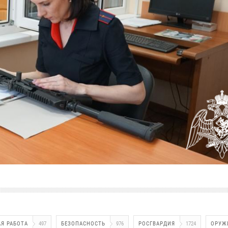
Я РАБОТА
497
БЕЗОПАСНОСТЬ
976
РОСГВАРДИЯ
1724
ОРУЖ